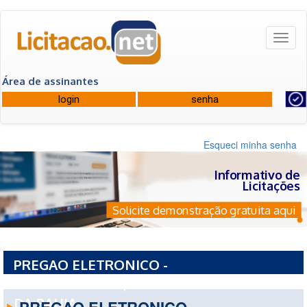
Toggl
naviga
Área de assinantes
Esqueci minha senha
Informativo de
Licitações
Solicite demonstração gratuita aqui
PREGAO ELETRONICO -
20222PE0082026/2026 - POLICIA MILITAR
DA BAHIA
PREGAO ELETRONICO