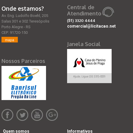
Central de
Onde estamos?
Atendimento
Av. Eng. Ludolfo Boehl, 205
(51)
3320 4444
Salas 301 e 302 Teresópolis
comercial@licitacao.net
Porto Alegre - RS
CEP: 91720-150
mapa
Janela Social
Nossos Parceiros
Quem somos
Informativos