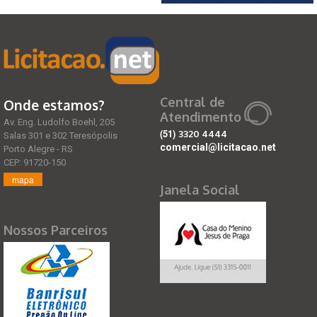
Central de
Onde estamos?
Atendimento
Av. Eng. Ludolfo Boehl, 205
(51)
3320 4444
Salas 301 e 302 Teresópolis
comercial@licitacao.net
Porto Alegre - RS
CEP: 91720-150
mapa
Janela Social
Nossos Parceiros