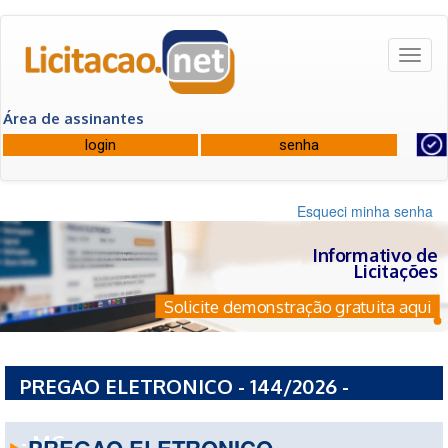
Toggl
naviga
Área de assinantes
Esqueci minha senha
Informativo de
Licitações
Solicite demonstração gratuita aqui
PREGAO ELETRONICO - 144/2026 -
PREFEITURA MUNICIPAL DE CAMANDUCAIA
- MG
PREGAO ELETRONICO