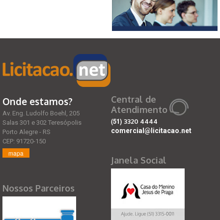
Central de
Onde estamos?
Atendimento
Av. Eng. Ludolfo Boehl, 205
(51)
3320 4444
Salas 301 e 302 Teresópolis
comercial@licitacao.net
Porto Alegre - RS
CEP: 91720-150
mapa
Janela Social
Nossos Parceiros