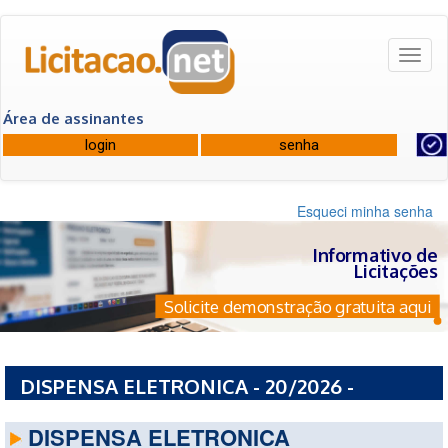
Toggl
naviga
Área de assinantes
Esqueci minha senha
Informativo de
Licitações
Solicite demonstração gratuita aqui
DISPENSA ELETRONICA - 20/2026 -
COMANDO DO EXERCITO
DISPENSA ELETRONICA