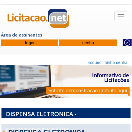
Toggl
naviga
Área de assinantes
Esqueci minha senha
Informativo de
Licitações
Solicite demonstração gratuita aqui
DISPENSA ELETRONICA -
PCE1123220260008/2026 - UNIVERSIDADE
DO ESTADO DA BAHIA
DISPENSA ELETRONICA