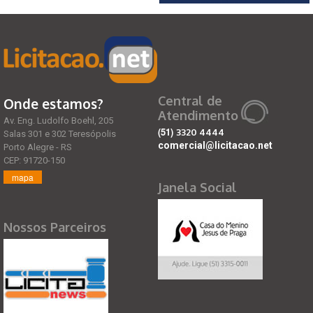
Central de
Onde estamos?
Atendimento
Av. Eng. Ludolfo Boehl, 205
(51)
3320 4444
Salas 301 e 302 Teresópolis
comercial@licitacao.net
Porto Alegre - RS
CEP: 91720-150
mapa
Janela Social
Nossos Parceiros