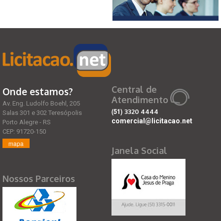
Central de
Onde estamos?
Atendimento
Av. Eng. Ludolfo Boehl, 205
(51)
3320 4444
Salas 301 e 302 Teresópolis
comercial@licitacao.net
Porto Alegre - RS
CEP: 91720-150
mapa
Janela Social
Nossos Parceiros