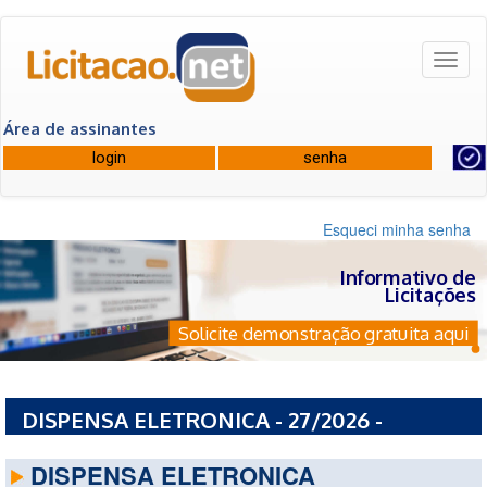
Toggl
naviga
Área de assinantes
Esqueci minha senha
Informativo de
Licitações
Solicite demonstração gratuita aqui
DISPENSA ELETRONICA - 27/2026 -
PREFEITURA MUNICIPAL DE OSASCO - SP
DISPENSA ELETRONICA