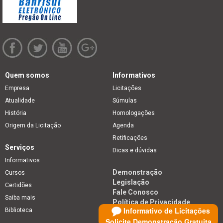
Quem somos
Informativos
Empresa
Licitações
Atualidade
Súmulas
História
Homologações
Origem da Licitação
Agenda
Retificações
Serviços
Dicas e dúvidas
Informativos
Demonstração
Cursos
Legislação
Certidões
Fale Conosco
Saiba mais
Política de Privacidade
Informativo de Licitações
Biblioteca
Solicite Demonstração Gratuita