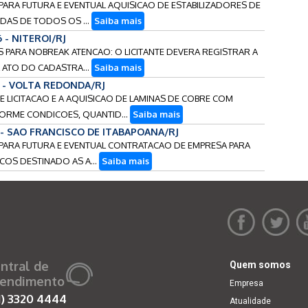
S PARA FUTURA E EVENTUAL AQUISICAO DE ESTABILIZADORES DE
DAS DE TODOS OS ...
Saiba mais
6 - NITEROI/RJ
RIAS PARA NOBREAK ATENCAO: O LICITANTE DEVERA REGISTRAR A
ATO DO CADASTRA...
Saiba mais
6 - VOLTA REDONDA/RJ
NTE LICITACAO E A AQUISICAO DE LAMINAS DE COBRE COM
RME CONDICOES, QUANTID...
Saiba mais
 - SAO FRANCISCO DE ITABAPOANA/RJ
S PARA FUTURA E EVENTUAL CONTRATACAO DE EMPRESA PARA
COS DESTINADO AS A...
Saiba mais
ntral de
Quem somos
endimento
Empresa
1)
3320 4444
Atualidade