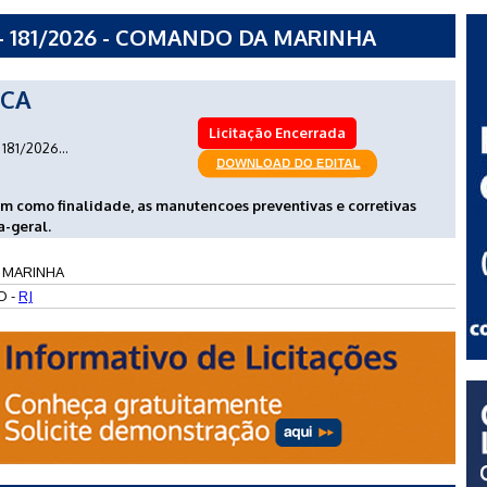
- 181/2026 - COMANDO DA MARINHA
ICA
Licitação Encerrada
181/2026...
em como finalidade, as manutencoes preventivas e corretivas
a-geral.
 MARINHA
O -
RJ