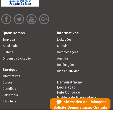
Quem somos
Informativos
Empresa
Licitações
Atualidade
Súmulas
História
Homologações
Origem da Licitação
Agenda
Retificações
Serviços
Dicas e dúvidas
Informativos
Demonstração
Cursos
Legislação
Certidões
Fale Conosco
Saiba mais
Política de Privacidade
Informativo de Licitações
Biblioteca
Solicite Demonstração Gratuita