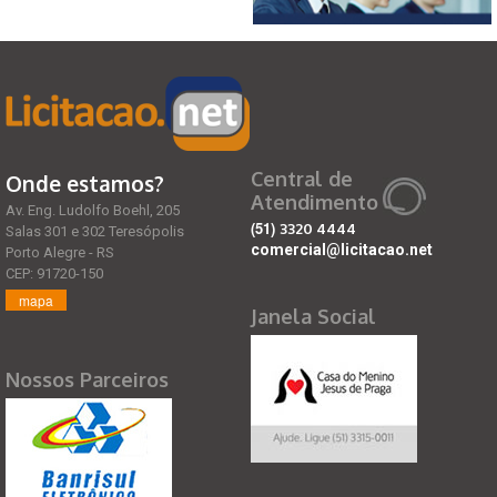
Central de
Onde estamos?
Atendimento
Av. Eng. Ludolfo Boehl, 205
(51)
3320 4444
Salas 301 e 302 Teresópolis
comercial@licitacao.net
Porto Alegre - RS
CEP: 91720-150
mapa
Janela Social
Nossos Parceiros