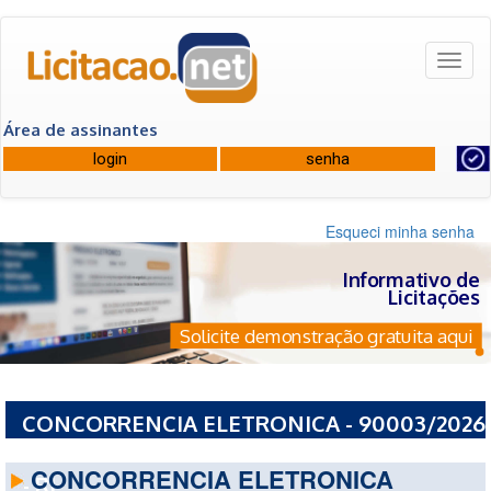
Toggl
naviga
Área de assinantes
Esqueci minha senha
Informativo de
Licitações
Solicite demonstração gratuita aqui
CONCORRENCIA ELETRONICA - 90003/2026
- PREFEITURA MUNICIPAL DE TERESOPOLIS
CONCORRENCIA ELETRONICA
- RJ