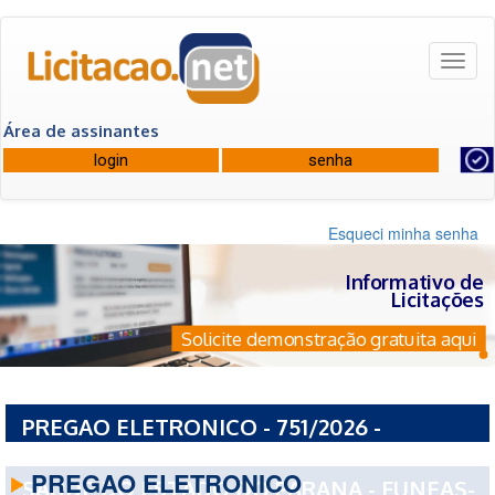
Toggl
naviga
Área de assinantes
Esqueci minha senha
Informativo de
Licitações
Solicite demonstração gratuita aqui
PREGAO ELETRONICO - 751/2026 -
FUNDACAO ESTATAL DE ATENCAO EM
PREGAO ELETRONICO
SAUDE DO ESTADO DO PARANA - FUNEAS-