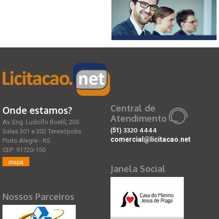
Central de
Onde estamos?
Atendimento
Av. Eng. Ludolfo Boehl, 205
(51)
3320 4444
Salas 301 e 302 Teresópolis
comercial@licitacao.net
Porto Alegre - RS
CEP: 91720-150
mapa
Janela Social
Nossos Parceiros