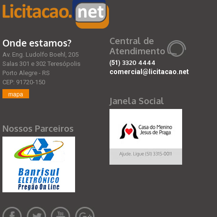
Central de
Onde estamos?
Atendimento
Av. Eng. Ludolfo Boehl, 205
(51)
3320 4444
Salas 301 e 302 Teresópolis
comercial@licitacao.net
Porto Alegre - RS
CEP: 91720-150
mapa
Janela Social
Nossos Parceiros