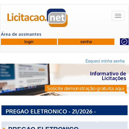
Toggl
naviga
Área de assinantes
Esqueci minha senha
Informativo de
Licitações
Solicite demonstração gratuita aqui
PREGAO ELETRONICO - 21/2026 -
PREFEITURA MUNICIPAL DE SAO JOSE DE
MIPIBU - RN
PREGAO ELETRONICO