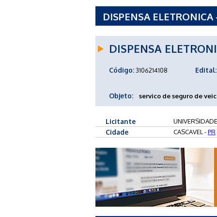
DISPENSA ELETRONICA -
OESTE DO PARANA
DISPENSA ELETRON
Código:
Edital:
3106214108
Objeto:
servico de seguro de vei
Licitante
UNIVERSIDADE
Cidade
CASCAVEL -
PR