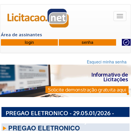
Toggl
naviga
Área de assinantes
Esqueci minha senha
Informativo de
Licitações
Solicite demonstração gratuita aqui
PREGAO ELETRONICO - 29.05.01/2026 -
PREFEITURA MUNICIPAL DE JAGUARIBE - CE
PREGAO ELETRONICO