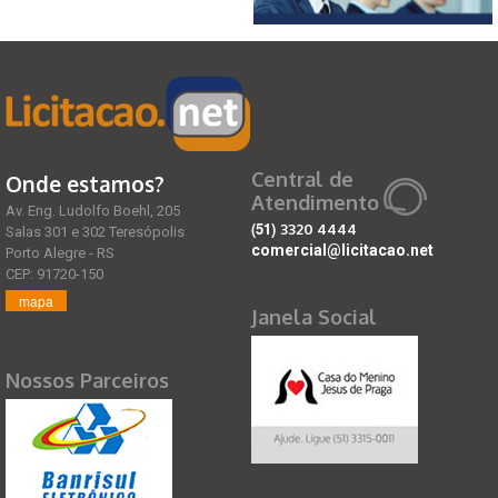
Central de
Onde estamos?
Atendimento
Av. Eng. Ludolfo Boehl, 205
(51)
3320 4444
Salas 301 e 302 Teresópolis
comercial@licitacao.net
Porto Alegre - RS
CEP: 91720-150
mapa
Janela Social
Nossos Parceiros