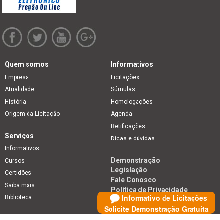
Quem somos
Informativos
Empresa
Licitações
Atualidade
Súmulas
História
Homologações
Origem da Licitação
Agenda
Retificações
Serviços
Dicas e dúvidas
Informativos
Demonstração
Cursos
Legislação
Certidões
Fale Conosco
Saiba mais
Política de Privacidade
Informativo de Licitações
Biblioteca
Solicite Demonstração Gratuita