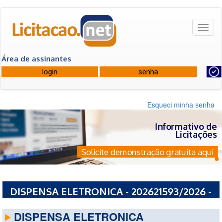
Toggl
naviga
Área de assinantes
Esqueci minha senha
Informativo de
Licitações
Solicite demonstração gratuita aqui
DISPENSA ELETRONICA - 202621593/2026 -
ESTADO DO CEARA
DISPENSA ELETRONICA