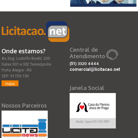
Central de
Onde estamos?
Atendimento
Av. Eng. Ludolfo Boehl, 205
(51)
3320 4444
Salas 301 e 302 Teresópolis
comercial@licitacao.net
Porto Alegre - RS
CEP: 91720-150
mapa
Janela Social
Nossos Parceiros