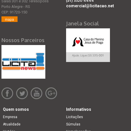
(51)
3320 4444
Salas 301 e 302 Teresópolis
comercial@licitacao.net
Porto Alegre - RS
CEP: 91720-150
mapa
Janela Social
Nossos Parceiros
Quem somos
Informativos
Empresa
Licitações
Atualidade
Súmulas