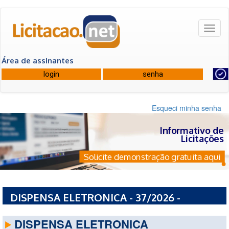
Toggl
naviga
Área de assinantes
Esqueci minha senha
Informativo de
Licitações
Solicite demonstração gratuita aqui
DISPENSA ELETRONICA - 37/2026 -
COMANDO DA MARINHA
DISPENSA ELETRONICA