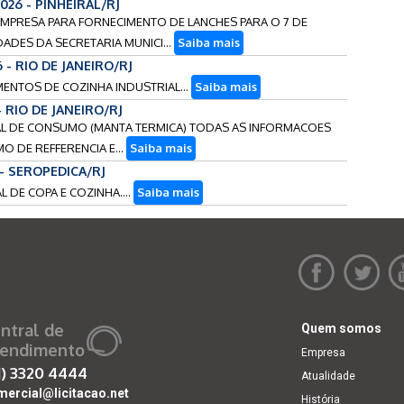
2026 - PINHEIRAL/RJ
 EMPRESA PARA FORNECIMENTO DE LANCHES PARA O 7 DE
ADES DA SECRETARIA MUNICI...
Saiba mais
6 - RIO DE JANEIRO/RJ
AMENTOS DE COZINHA INDUSTRIAL...
Saiba mais
- RIO DE JANEIRO/RJ
RIAL DE CONSUMO (MANTA TERMICA) TODAS AS INFORMACOES
O DE REFFERENCIA E...
Saiba mais
 - SEROPEDICA/RJ
L DE COPA E COZINHA....
Saiba mais
ntral de
Quem somos
endimento
Empresa
1)
3320 4444
Atualidade
mercial@licitacao.net
História