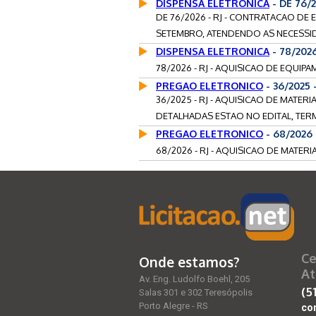
DISPENSA ELETRONICA
- DE 76/
DE 76/2026 - RJ - CONTRATACAO DE
SETEMBRO, ATENDENDO AS NECESSID
DISPENSA ELETRONICA
- 78/202
78/2026 - RJ - AQUISICAO DE EQUIP
PREGAO ELETRONICO
- 36/2025 
36/2025 - RJ - AQUISICAO DE MATE
DETALHADAS ESTAO NO EDITAL, TERM
PREGAO ELETRONICO
- 68/2026
68/2026 - RJ - AQUISICAO DE MATERIA
Ce
Onde estamos?
At
Av. Eng. Ludolfo Boehl, 205
(5
Salas 301 e 302 Teresópolis
Porto Alegre - RS
co