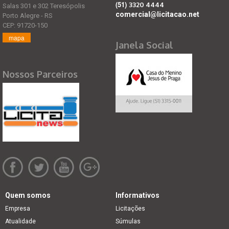
(51)
3320 4444
Salas 301 e 302 Teresópolis
comercial@licitacao.net
Porto Alegre - RS
CEP: 91720-150
mapa
Janela Social
Nossos Parceiros
Quem somos
Informativos
Empresa
Licitações
Atualidade
Súmulas