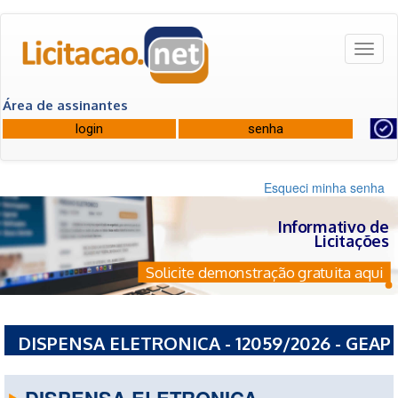
Toggl
naviga
Área de assinantes
Esqueci minha senha
Informativo de
Licitações
Solicite demonstração gratuita aqui
DISPENSA ELETRONICA - 12059/2026 - GEAP
AUTOGESTAO EM SAUDE - DF
DISPENSA ELETRONICA