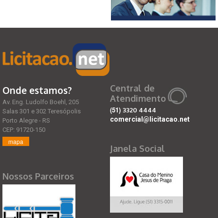
Central de
Onde estamos?
Atendimento
Av. Eng. Ludolfo Boehl, 205
(51)
3320 4444
Salas 301 e 302 Teresópolis
comercial@licitacao.net
Porto Alegre - RS
CEP: 91720-150
mapa
Janela Social
Nossos Parceiros