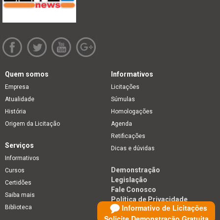
Quem somos
Informativos
Empresa
Licitações
Atualidade
Súmulas
História
Homologações
Origem da Licitação
Agenda
Retificações
Serviços
Dicas e dúvidas
Informativos
Demonstração
Cursos
Legislação
Certidões
Fale Conosco
Saiba mais
Política de Privacidade
Informativo de Licitações
Biblioteca
Solicite Demonstração Gratuita