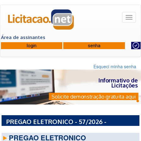
Toggl
naviga
Área de assinantes
Esqueci minha senha
Informativo de
Licitações
Solicite demonstração gratuita aqui
PREGAO ELETRONICO - 57/2026 -
PREFEITURA MUNICIPAL DE PASSO FUNDO -
PREGAO ELETRONICO
RS