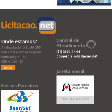
Central de
Onde estamos?
Atendimento
Av. Eng. Ludolfo Boehl, 205
(51)
3320 4444
Salas 301 e 302 Teresópolis
comercial@licitacao.net
Porto Alegre - RS
CEP: 91720-150
mapa
Janela Social
Nossos Parceiros