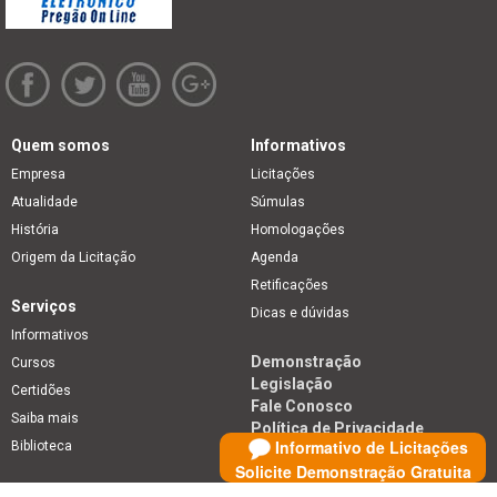
Quem somos
Informativos
Empresa
Licitações
Atualidade
Súmulas
História
Homologações
Origem da Licitação
Agenda
Retificações
Serviços
Dicas e dúvidas
Informativos
Demonstração
Cursos
Legislação
Certidões
Fale Conosco
Saiba mais
Política de Privacidade
Informativo de Licitações
Biblioteca
Solicite Demonstração Gratuita