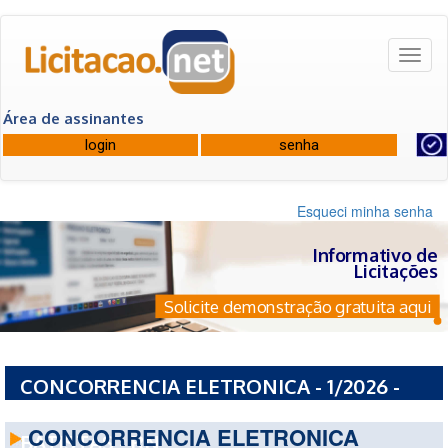
Toggl
naviga
Área de assinantes
Esqueci minha senha
Informativo de
Licitações
Solicite demonstração gratuita aqui
CONCORRENCIA ELETRONICA - 1/2026 -
PREFEITURA MUNICIPAL DE TIMBAUBA DOS
CONCORRENCIA ELETRONICA
BATISTAS - RN