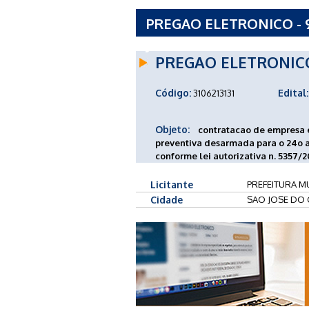
PREGAO ELETRONICO - 9
JOSE DO CEDRO - SC
PREGAO ELETRONIC
Código:
Edital:
3106213131
Objeto:
contratacao de empresa e
preventiva desarmada para o 24o a
conforme lei autorizativa n. 5357/2
Licitante
PREFEITURA M
Cidade
SAO JOSE DO 