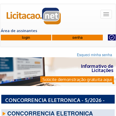
Toggl
naviga
Área de assinantes
Esqueci minha senha
Informativo de
Licitações
Solicite demonstração gratuita aqui
CONCORRENCIA ELETRONICA - 5/2026 -
PREFEITURA MUNICIPAL DE TENENTE
CONCORRENCIA ELETRONICA
LAURENTINO CRUZ - RN