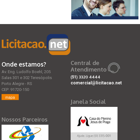
Central de
Onde estamos?
Atendimento
Av. Eng. Ludolfo Boehl, 205
(51)
3320 4444
Salas 301 e 302 Teresópolis
comercial@licitacao.net
Porto Alegre - RS
CEP: 91720-150
mapa
Janela Social
Nossos Parceiros