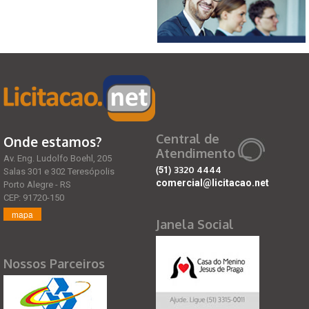
Central de
Onde estamos?
Atendimento
Av. Eng. Ludolfo Boehl, 205
(51)
3320 4444
Salas 301 e 302 Teresópolis
comercial@licitacao.net
Porto Alegre - RS
CEP: 91720-150
mapa
Janela Social
Nossos Parceiros