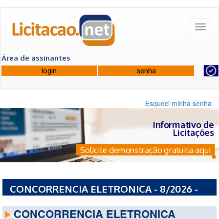
Toggl
naviga
Área de assinantes
Esqueci minha senha
Informativo de
Licitações
Solicite demonstração gratuita aqui
CONCORRENCIA ELETRONICA - 8/2026 -
PREFEITURA MUNICIPAL DE AMETISTA DO
CONCORRENCIA ELETRONICA
SUL - RS