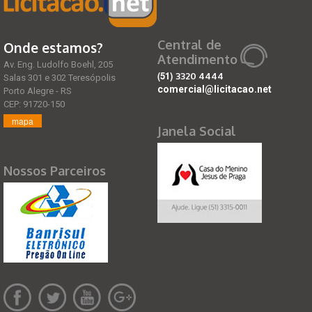
Central de
Onde estamos?
Atendimento
Av. Eng. Ludolfo Boehl, 205
(51)
3320 4444
Salas 301 e 302 Teresópolis
comercial@licitacao.net
Porto Alegre - RS
CEP: 91720-150
mapa
Janela Social
Nossos Parceiros