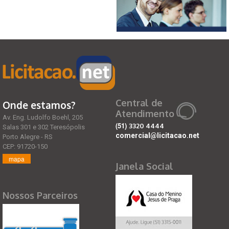
Central de
Onde estamos?
Atendimento
Av. Eng. Ludolfo Boehl, 205
(51)
3320 4444
Salas 301 e 302 Teresópolis
comercial@licitacao.net
Porto Alegre - RS
CEP: 91720-150
mapa
Janela Social
Nossos Parceiros