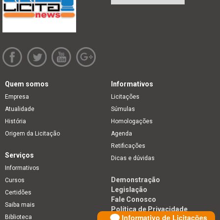
Quem somos
Informativos
Empresa
Licitações
Atualidade
Súmulas
História
Homologações
Origem da Licitação
Agenda
Retificações
Serviços
Dicas e dúvidas
Informativos
Demonstração
Cursos
Legislação
Certidões
Fale Conosco
Saiba mais
Política de Privacidade
Informativo de Licitações
Biblioteca