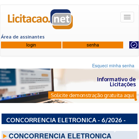
Toggl
naviga
Área de assinantes
Esqueci minha senha
Informativo de
Licitações
Solicite demonstração gratuita aqui
CONCORRENCIA ELETRONICA - 6/2026 -
PREFEITURA MUNICIPAL DE DOIS LAJEADOS
CONCORRENCIA ELETRONICA
- RS