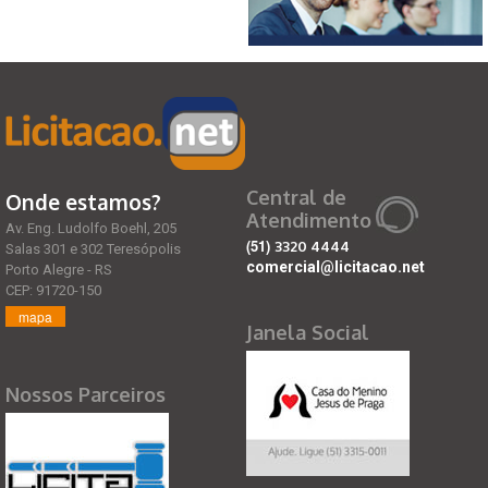
Central de
Onde estamos?
Atendimento
Av. Eng. Ludolfo Boehl, 205
(51)
3320 4444
Salas 301 e 302 Teresópolis
comercial@licitacao.net
Porto Alegre - RS
CEP: 91720-150
mapa
Janela Social
Nossos Parceiros