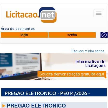
Toggl
naviga
Área de assinantes
Esqueci minha senha
Informativo de
Licitações
Solicite demonstração gratuita aqui
PREGAO ELETRONICO - PE014/2026 -
PREFEITURA MUNICIPAL DE BAIXA GRANDE
PREGAO ELETRONICO
- BA