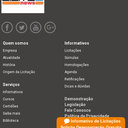
Quem somos
Informativos
Empresa
Licitações
Atualidade
Súmulas
História
Homologações
Origem da Licitação
Agenda
Retificações
Serviços
Dicas e dúvidas
Informativos
Demonstração
Cursos
Legislação
Certidões
Fale Conosco
Saiba mais
Política de Privacidade
Informativo de Licitações
Biblioteca
Solicite Demonstração Gratuita