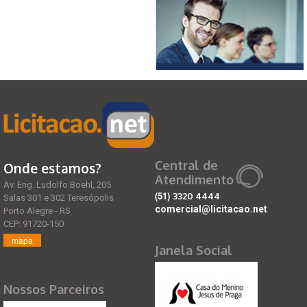
Central de
Onde estamos?
Atendimento
Av. Eng. Ludolfo Boehl, 205
(51)
3320 4444
Salas 301 e 302 Teresópolis
comercial@licitacao.net
Porto Alegre - RS
CEP: 91720-150
mapa
Janela Social
Nossos Parceiros