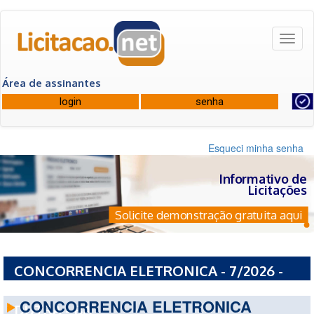
Toggl
naviga
Área de assinantes
Esqueci minha senha
Informativo de
Licitações
Solicite demonstração gratuita aqui
CONCORRENCIA ELETRONICA - 7/2026 -
PREFEITURA MUNICIPAL DE PRESIDENTE
CONCORRENCIA ELETRONICA
DUTRA - BA