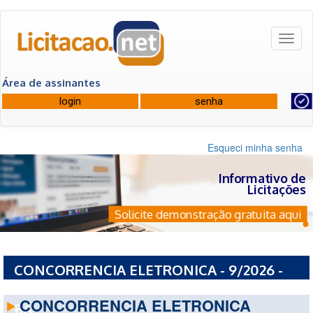
Toggl
naviga
Área de assinantes
Esqueci minha senha
Informativo de
Licitações
Solicite demonstração gratuita aqui
CONCORRENCIA ELETRONICA - 9/2026 -
PREFEITURA MUNICIPAL DE PLANALTINO -
CONCORRENCIA ELETRONICA
BA