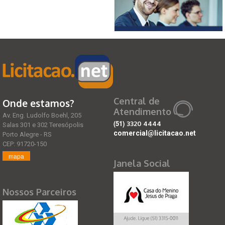
Central de
Onde estamos?
Atendimento
Av. Eng. Ludolfo Boehl, 205
(51)
3320 4444
Salas 301 e 302 Teresópolis
comercial@licitacao.net
Porto Alegre - RS
CEP: 91720-150
mapa
Janela Social
Nossos Parceiros