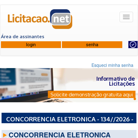
Toggl
naviga
Área de assinantes
Esqueci minha senha
Informativo de
Licitações
Solicite demonstração gratuita aqui
CONCORRENCIA ELETRONICA - 134//2026 -
PREFEITURA MUNICIPAL DE LAURO MULLER
CONCORRENCIA ELETRONICA
- SC