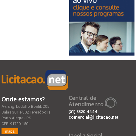
Central de
Onde estamos?
Atendimento
Av. Eng. Ludolfo Boehl, 205
(51)
3320 4444
Salas 301 e 302 Teresópolis
comercial@licitacao.net
Porto Alegre - RS
CEP: 91720-150
mapa
Janela Social