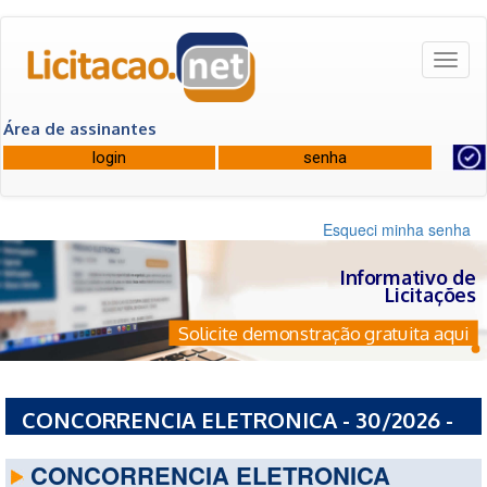
Toggl
naviga
Área de assinantes
Esqueci minha senha
Informativo de
Licitações
Solicite demonstração gratuita aqui
CONCORRENCIA ELETRONICA - 30/2026 -
CELIC
CONCORRENCIA ELETRONICA