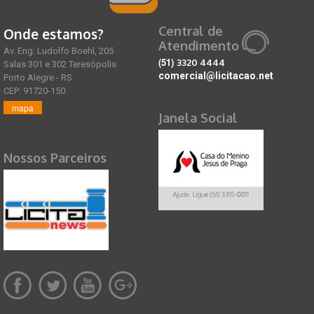
Central de
Onde estamos?
Atendimento
Av. Eng. Ludolfo Boehl, 205
(51)
3320 4444
Salas 301 e 302 Teresópolis
comercial@licitacao.net
Porto Alegre - RS
CEP: 91720-150
mapa
Janela Social
Nossos Parceiros