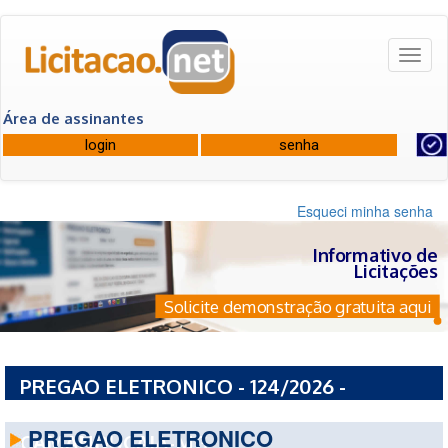
Toggl
naviga
Área de assinantes
Esqueci minha senha
Informativo de
Licitações
Solicite demonstração gratuita aqui
PREGAO ELETRONICO - 124/2026 -
PREFEITURA MUNICIPAL DE
PREGAO ELETRONICO
CAMANDUCAIA-MG