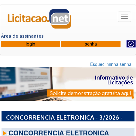
Toggl
naviga
Área de assinantes
Esqueci minha senha
Informativo de
Licitações
Solicite demonstração gratuita aqui
CONCORRENCIA ELETRONICA - 3/2026 -
PREFEITURA MUNICIPAL DE PASSAGEM
CONCORRENCIA ELETRONICA
FRANCA DO PIAUI - PI