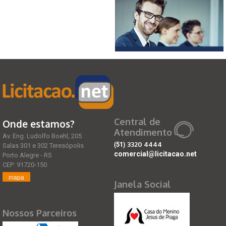
Central de
Onde estamos?
Atendimento
Av. Eng. Ludolfo Boehl, 205
(51)
3320 4444
Salas 301 e 302 Teresópolis
comercial@licitacao.net
Porto Alegre - RS
CEP: 91720-150
mapa
Janela Social
Nossos Parceiros