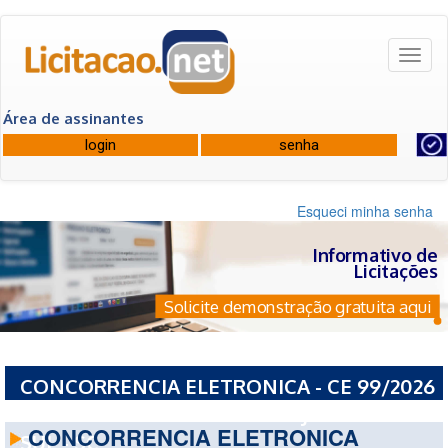
Toggl
naviga
Área de assinantes
Esqueci minha senha
Informativo de
Licitações
Solicite demonstração gratuita aqui
CONCORRENCIA ELETRONICA - CE 99/2026
- PREFEITURA MUNICIPAL DE JARAGUA DO
CONCORRENCIA ELETRONICA
SUL - SC