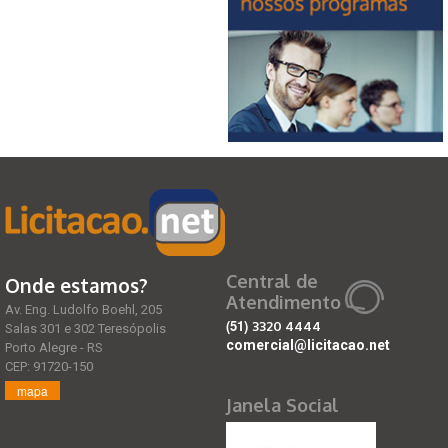
Central de
Onde estamos?
Atendimento
Av. Eng. Ludolfo Boehl, 205
(51)
3320 4444
Salas 301 e 302 Teresópolis
comercial@licitacao.net
Porto Alegre - RS
CEP: 91720-150
mapa
Janela Social