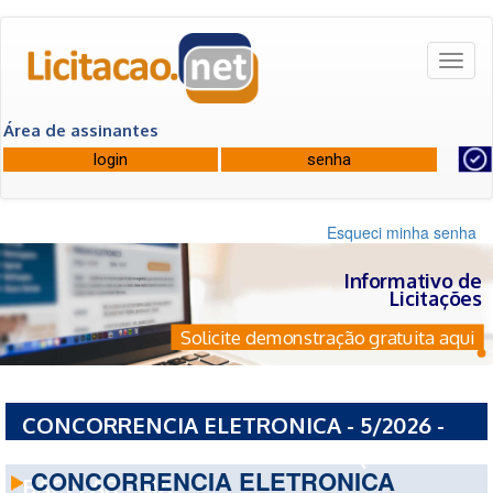
Toggl
naviga
Área de assinantes
Esqueci minha senha
Informativo de
Licitações
Solicite demonstração gratuita aqui
CONCORRENCIA ELETRONICA - 5/2026 -
PREFEITURA MUNICIPAL DE DUQUE
CONCORRENCIA ELETRONICA
BACELAR - MA