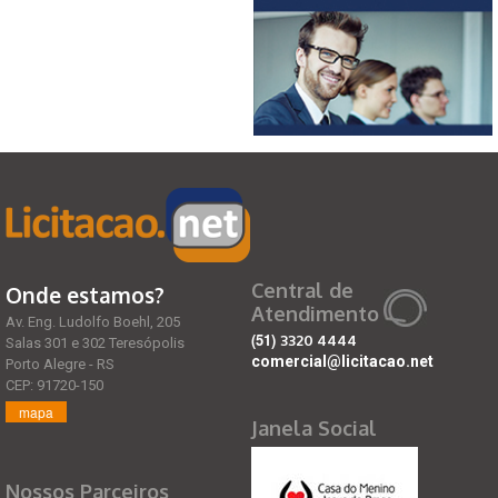
Central de
Onde estamos?
Atendimento
Av. Eng. Ludolfo Boehl, 205
(51)
3320 4444
Salas 301 e 302 Teresópolis
comercial@licitacao.net
Porto Alegre - RS
CEP: 91720-150
mapa
Janela Social
Nossos Parceiros