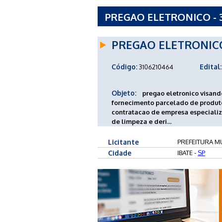
PREGAO ELETRONICO - 3
- SP
PREGAO ELETRONIC
Código:
Edital:
3106210464
Objeto:
pregao eletronico visand
fornecimento parcelado de produto
contratacao de empresa especiali
de limpeza e deri...
Licitante
PREFEITURA MUN
Cidade
IBATE -
SP