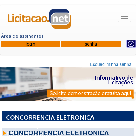
Toggl
naviga
Área de assinantes
Esqueci minha senha
Informativo de
Licitações
Solicite demonstração gratuita aqui
CONCORRENCIA ELETRONICA -
134/PMLM/2026 - PREFEITURA MUNICIPAL
CONCORRENCIA ELETRONICA
DE LAURO MULLER - SC