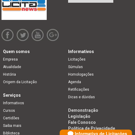
Quem somos
Informativos
Empresa
Licitações
Atualidade
Súmulas
História
Homologações
Origem da Licitação
Agenda
Retificações
Serviços
Dicas e dúvidas
Informativos
Demonstração
Cursos
Legislação
Certidões
Fale Conosco
Saiba mais
Política de Privacidade
Informativo de Licitações
Biblioteca