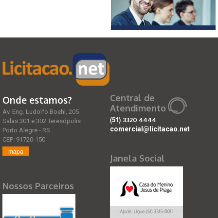
Central de
Onde estamos?
Atendimento
Av. Eng. Ludolfo Boehl, 205
(51)
3320 4444
Salas 301 e 302 Teresópolis
comercial@licitacao.net
Porto Alegre - RS
CEP: 91720-150
mapa
Janela Social
Nossos Parceiros