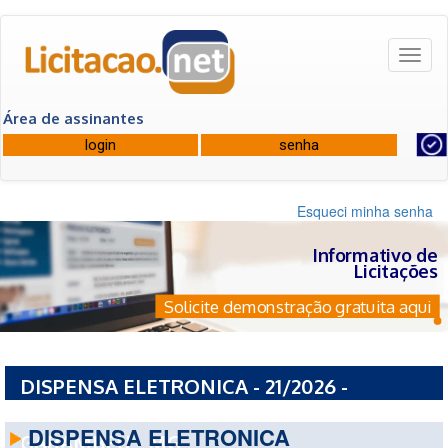
Toggl
naviga
Área de assinantes
Esqueci minha senha
Informativo de
Licitações
Solicite demonstração gratuita aqui
DISPENSA ELETRONICA - 21/2026 -
PREFEITURA MUNICIPAL DE SANTANA DO
DISPENSA ELETRONICA
GARAMBEU - MG