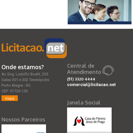
Central de
Onde estamos?
Atendimento
Av. Eng. Ludolfo Boehl, 205
(51)
3320 4444
Salas 301 e 302 Teresópolis
comercial@licitacao.net
Porto Alegre - RS
CEP: 91720-150
mapa
Janela Social
Nossos Parceiros