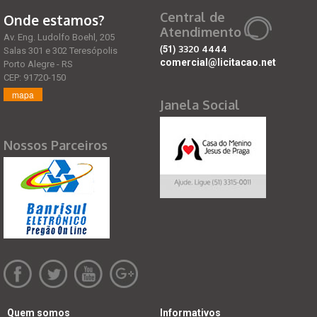
Central de
Onde estamos?
Atendimento
Av. Eng. Ludolfo Boehl, 205
(51)
3320 4444
Salas 301 e 302 Teresópolis
comercial@licitacao.net
Porto Alegre - RS
CEP: 91720-150
mapa
Janela Social
Nossos Parceiros
Quem somos
Informativos