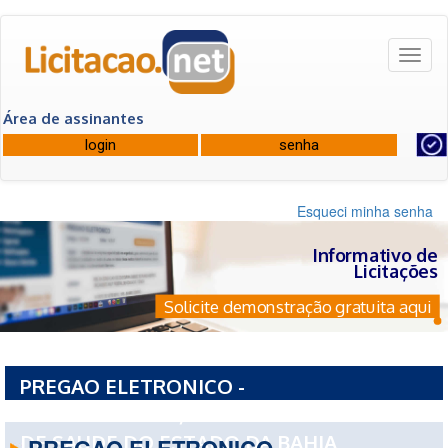
Toggl
naviga
Área de assinantes
Esqueci minha senha
Informativo de
Licitações
Solicite demonstração gratuita aqui
PREGAO ELETRONICO -
19085PE0372026/2026 - FUNDO ESTADUAL
DE SAUDE DO ESTADO DA BAHIA
PREGAO ELETRONICO