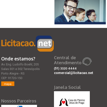
Central de
Onde estamos?
Atendimento
Av. Eng. Ludolfo Boehl, 205
(51)
3320 4444
Salas 301 e 302 Teresópolis
comercial@licitacao.net
Porto Alegre - RS
CEP: 91720-150
mapa
Janela Social
Nossos Parceiros