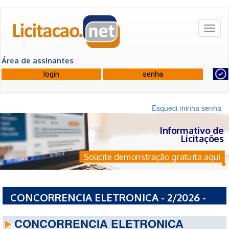
Toggl
naviga
Área de assinantes
Esqueci minha senha
Informativo de
Licitações
Solicite demonstração gratuita aqui
CONCORRENCIA ELETRONICA - 2/2026 -
PREFEITURA MUNICIPAL DE TAIOBEIRAS -
CONCORRENCIA ELETRONICA
MG