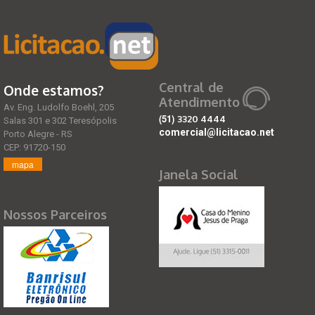
Central de
Onde estamos?
Atendimento
Av. Eng. Ludolfo Boehl, 205
(51)
3320 4444
Salas 301 e 302 Teresópolis
comercial@licitacao.net
Porto Alegre - RS
CEP: 91720-150
mapa
Janela Social
Nossos Parceiros