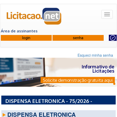
Toggl
naviga
Área de assinantes
Esqueci minha senha
Informativo de
Licitações
Solicite demonstração gratuita aqui
DISPENSA ELETRONICA - 75/2026 -
COMANDO DA MARINHA
DISPENSA ELETRONICA