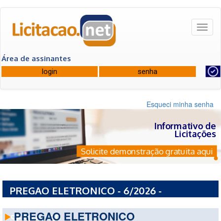
Toggl
naviga
Área de assinantes
Esqueci minha senha
Informativo de
Licitações
Solicite demonstração gratuita aqui
PREGAO ELETRONICO - 6/2026 -
PREFEITURA MUNICIPAL DE TABOAO DA
PREGAO ELETRONICO
SERRA - SP