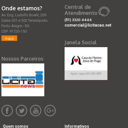
Central de
Onde estamos?
Atendimento
Av. Eng. Ludolfo Boehl, 205
(51)
3320 4444
Salas 301 e 302 Teresópolis
comercial@licitacao.net
Porto Alegre - RS
CEP: 91720-150
mapa
Janela Social
Nossos Parceiros
Quem somos
Informativos