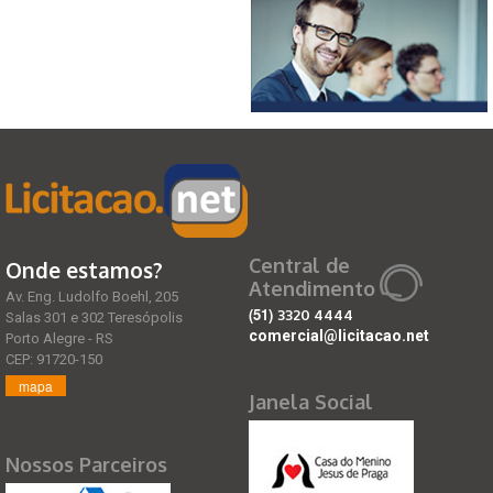
Central de
Onde estamos?
Atendimento
Av. Eng. Ludolfo Boehl, 205
(51)
3320 4444
Salas 301 e 302 Teresópolis
comercial@licitacao.net
Porto Alegre - RS
CEP: 91720-150
mapa
Janela Social
Nossos Parceiros