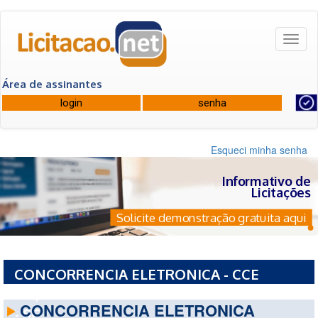
Toggl
naviga
Área de assinantes
Esqueci minha senha
Informativo de
Licitações
Solicite demonstração gratuita aqui
CONCORRENCIA ELETRONICA - CCE
124/2026 - PREFEITURA MUNICIPAL DE TAIO
CONCORRENCIA ELETRONICA
- SC