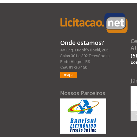
Ce
Onde estamos?
At
Av. Eng. Ludolfo Boehl, 205
(5
Salas 301 e 302 Teresópolis
Porto Alegre - RS
co
CEP: 91720-150
mapa
Ja
Nossos Parceiros