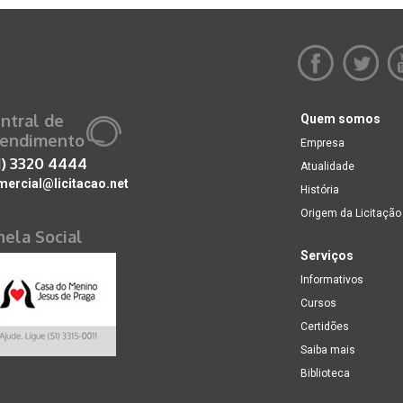
ntral de
Quem somos
endimento
Empresa
1)
3320 4444
Atualidade
mercial@licitacao.net
História
Origem da Licitação
nela Social
Serviços
Informativos
Cursos
Certidões
Saiba mais
Biblioteca