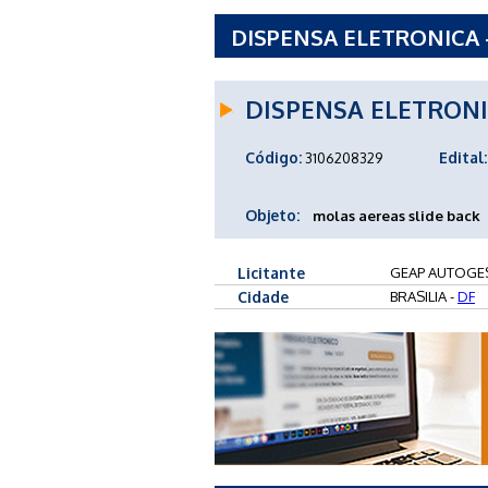
DISPENSA ELETRONICA 
SAUDE - DF
DISPENSA ELETRON
Código:
Edital:
3106208329
Objeto:
molas aereas slide back
Licitante
GEAP AUTOGES
Cidade
BRASILIA -
DF