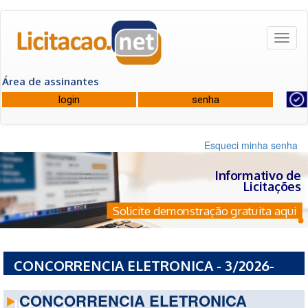
Toggl
naviga
Área de assinantes
Esqueci minha senha
Informativo de
Licitações
Solicite demonstração gratuita aqui
CONCORRENCIA ELETRONICA - 3/2026-
005/2026 - PREFEITURA MUNICIPAL DE
CONCORRENCIA ELETRONICA
IGARAPE-ACU - PA