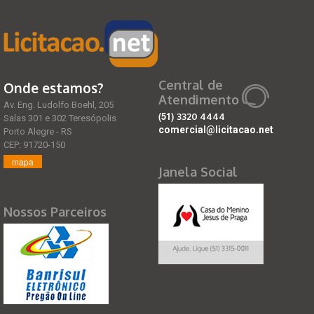
Central de
Onde estamos?
Atendimento
Av. Eng. Ludolfo Boehl, 205
(51)
3320 4444
Salas 301 e 302 Teresópolis
comercial@licitacao.net
Porto Alegre - RS
CEP: 91720-150
mapa
Janela Social
Nossos Parceiros