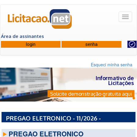
Toggl
naviga
Área de assinantes
Esqueci minha senha
Informativo de
Licitações
Solicite demonstração gratuita aqui
PREGAO ELETRONICO - 11/2026 -
PREFEITURA MUNICIPAL DE AXIXA - MA
PREGAO ELETRONICO