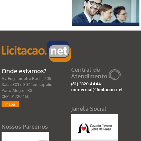
Central de
Onde estamos?
Atendimento
Av. Eng. Ludolfo Boehl, 205
(51)
3320 4444
Salas 301 e 302 Teresópolis
comercial@licitacao.net
Porto Alegre - RS
CEP: 91720-150
mapa
Janela Social
Nossos Parceiros