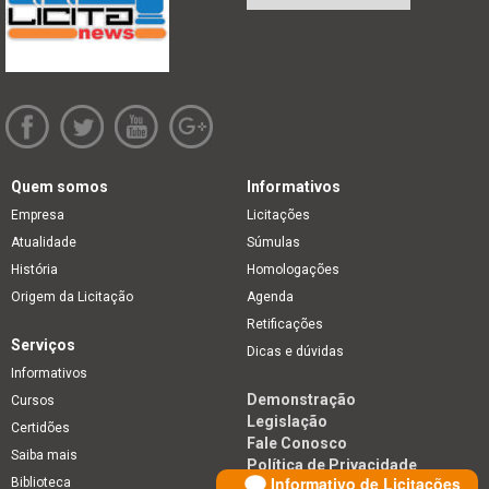
Quem somos
Informativos
Empresa
Licitações
Atualidade
Súmulas
História
Homologações
Origem da Licitação
Agenda
Retificações
Serviços
Dicas e dúvidas
Informativos
Demonstração
Cursos
Legislação
Certidões
Fale Conosco
Saiba mais
Política de Privacidade
Informativo de Licitações
Biblioteca