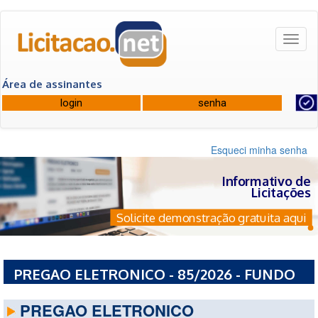
Toggl
naviga
Área de assinantes
Esqueci minha senha
Informativo de
Licitações
Solicite demonstração gratuita aqui
PREGAO ELETRONICO - 85/2026 - FUNDO
MUNICIPAL DE SAUDE -FMS
PREGAO ELETRONICO