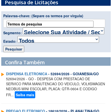
Pesquisa de Licitações
Palavras-chave:
(Separe os termos por virgula)
Segmento:
Estado:
Confira Também
DISPENSA ELETRONICA
- 52694/2026 - GOIANESIA/GO
52694/2026 - GO - DESPESA COM PRESTACAO DE
SERVICO PARA MANUTENCAO DO VEICULO, VOLKSWAGEN
NEOBUS MINI ESCOLAR, PLACA: QTR-0604 E CODIGO
FR...
Saiba mais
PREGAO ELETRONICO
- 18618/2026 - PLANALTINA/GO