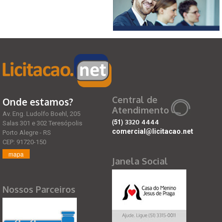
Central de
Onde estamos?
Atendimento
Av. Eng. Ludolfo Boehl, 205
(51)
3320 4444
Salas 301 e 302 Teresópolis
comercial@licitacao.net
Porto Alegre - RS
CEP: 91720-150
mapa
Janela Social
Nossos Parceiros