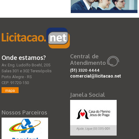
Central de
Onde estamos?
Atendimento
Av. Eng. Ludolfo Boehl, 205
(51)
3320 4444
Salas 301 e 302 Teresópolis
comercial@licitacao.net
Porto Alegre - RS
CEP: 91720-150
mapa
Janela Social
Nossos Parceiros