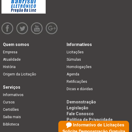
Quem somos
Informativos
Empresa
Licitações
Atualidade
Súmulas
História
Homologações
Origem da Licitação
Agenda
Retificações
Serviços
Dicas e dúvidas
Informativos
Demonstração
Cursos
Legislação
Certidões
Fale Conosco
Saiba mais
Política de Privacidade
Informativo de Licitações
Biblioteca
Solicite Demonstração Gratuita