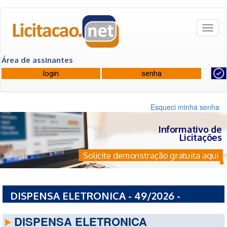
Toggl
naviga
Área de assinantes
Esqueci minha senha
Informativo de
Licitações
Solicite demonstração gratuita aqui
DISPENSA ELETRONICA - 49/2026 -
COMANDO DA MARINHA
DISPENSA ELETRONICA