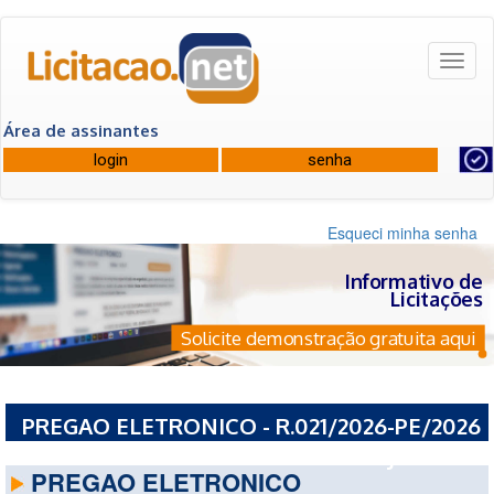
Toggl
naviga
Área de assinantes
Esqueci minha senha
Informativo de
Licitações
Solicite demonstração gratuita aqui
PREGAO ELETRONICO - R.021/2026-PE/2026
- PREFEITURA MUNICIPAL DE PACAJUS - CE
PREGAO ELETRONICO