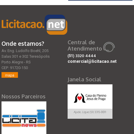
Central de
Onde estamos?
Atendimento
Av. Eng. Ludolfo Boehl, 205
(51)
3320 4444
Salas 301 e 302 Teresópolis
comercial@licitacao.net
Porto Alegre - RS
CEP: 91720-150
mapa
Janela Social
Nossos Parceiros