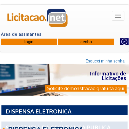
Toggl
naviga
Área de assinantes
Esqueci minha senha
Informativo de
Licitações
Solicite demonstração gratuita aqui
DISPENSA ELETRONICA -
PCE2000720260074/2026 - BAHIA
SECRETARIA DA SEGURANCA PUBLICA
DISPENSA ELETRONICA