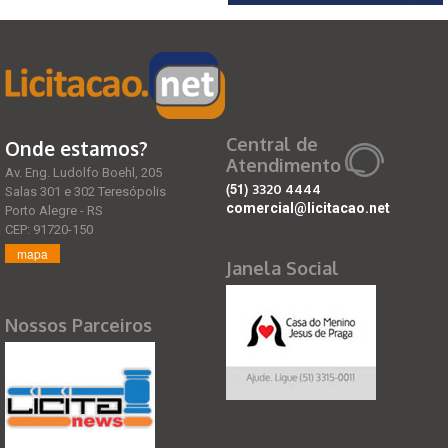
Central de
Onde estamos?
Atendimento
Av. Eng. Ludolfo Boehl, 205
(51)
3320 4444
Salas 301 e 302 Teresópolis
comercial@licitacao.net
Porto Alegre - RS
CEP: 91720-150
mapa
Janela Social
Nossos Parceiros