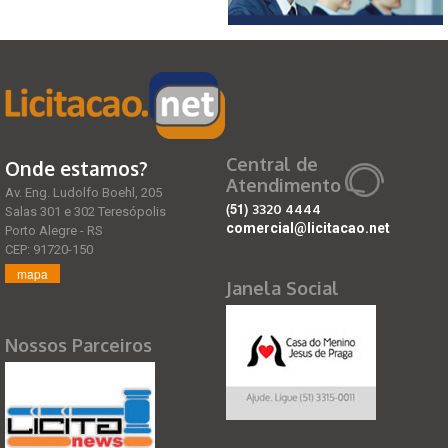
Central de
Onde estamos?
Atendimento
Av. Eng. Ludolfo Boehl, 205
(51)
3320 4444
Salas 301 e 302 Teresópolis
comercial@licitacao.net
Porto Alegre - RS
CEP: 91720-150
mapa
Janela Social
Nossos Parceiros