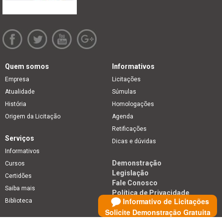
Quem somos
Informativos
Empresa
Licitações
Atualidade
Súmulas
História
Homologações
Origem da Licitação
Agenda
Retificações
Serviços
Dicas e dúvidas
Informativos
Demonstração
Cursos
Legislação
Certidões
Fale Conosco
Saiba mais
Política de Privacidade
Informativo de Licitações
Biblioteca
Solicite Demonstração Gratuita