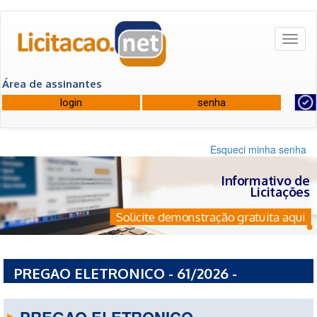
Toggl
naviga
Área de assinantes
Esqueci minha senha
Informativo de
Licitações
Solicite demonstração gratuita aqui
PREGAO ELETRONICO - 61/2026 -
PREFEITURA MUNICIPAL DE GRAVATAI - RS
PREGAO ELETRONICO