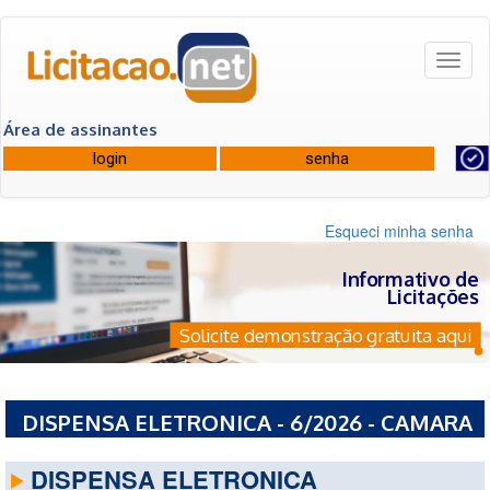
Toggl
naviga
Área de assinantes
Esqueci minha senha
Informativo de
Licitações
Solicite demonstração gratuita aqui
DISPENSA ELETRONICA - 6/2026 - CAMARA
DE VEREADORES DE RIO LARGO - AL
DISPENSA ELETRONICA