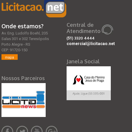
Central de
Onde estamos?
Atendimento
Av. Eng. Ludolfo Boehl, 205
(51)
3320 4444
Salas 301 e 302 Teresópolis
comercial@licitacao.net
Porto Alegre - RS
CEP: 91720-150
mapa
Janela Social
Nossos Parceiros