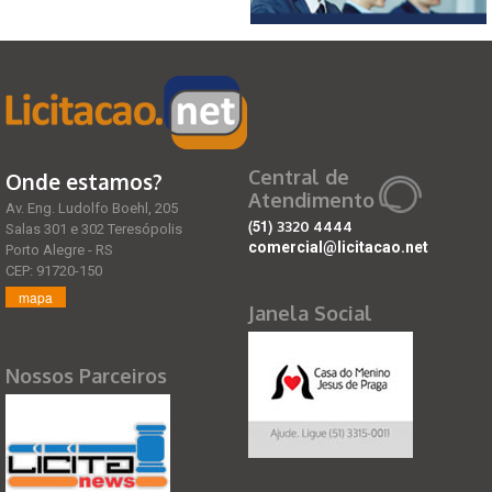
Central de
Onde estamos?
Atendimento
Av. Eng. Ludolfo Boehl, 205
(51)
3320 4444
Salas 301 e 302 Teresópolis
comercial@licitacao.net
Porto Alegre - RS
CEP: 91720-150
mapa
Janela Social
Nossos Parceiros