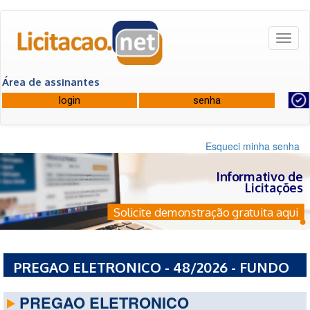
Toggl
naviga
Área de assinantes
Esqueci minha senha
Informativo de
Licitações
Solicite demonstração gratuita aqui
PREGAO ELETRONICO - 48/2026 - FUNDO
MUNICIPAL DE SAUDE DE SILVANIA - GO
PREGAO ELETRONICO