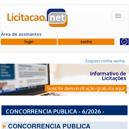
Toggl
naviga
Área de assinantes
Esqueci minha senha
Informativo de
Licitações
Solicite demonstração gratuita aqui
CONCORRENCIA PUBLICA - 6/2026 -
PREFEITURA MUNICIPAL DE FARTURA DO
CONCORRENCIA PUBLICA
PIAUI - PI