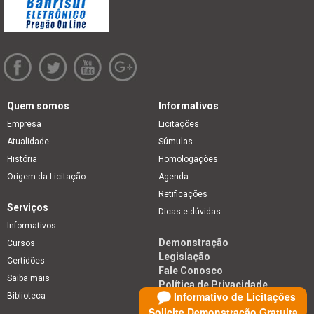
Quem somos
Informativos
Empresa
Licitações
Atualidade
Súmulas
História
Homologações
Origem da Licitação
Agenda
Retificações
Serviços
Dicas e dúvidas
Informativos
Demonstração
Cursos
Legislação
Certidões
Fale Conosco
Saiba mais
Política de Privacidade
Informativo de Licitações
Biblioteca
Solicite Demonstração Gratuita