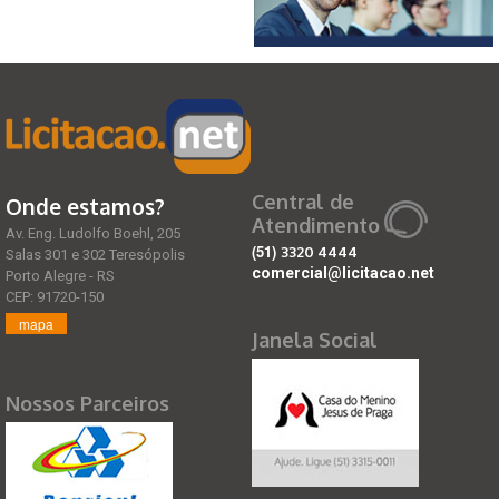
Central de
Onde estamos?
Atendimento
Av. Eng. Ludolfo Boehl, 205
(51)
3320 4444
Salas 301 e 302 Teresópolis
comercial@licitacao.net
Porto Alegre - RS
CEP: 91720-150
mapa
Janela Social
Nossos Parceiros